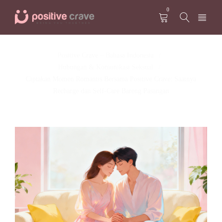
0
Positive Crave – Bahasa Indonesia
/
Hubungan & Komunikasi Seksual
/
Ciptakan Momen Romantis Bersama Positive Crave: Saatnya
Recharge dan Self-Care Bareng Pasangan