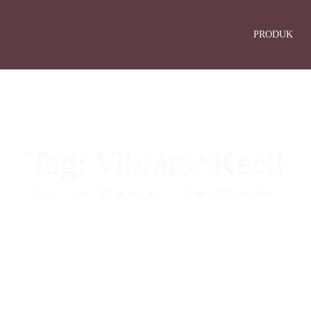
PRODUK
Tag: Vibrator Kecil
Positive Crave – Bahasa Indonesia
Tagged "Vibrator Kecil"
/