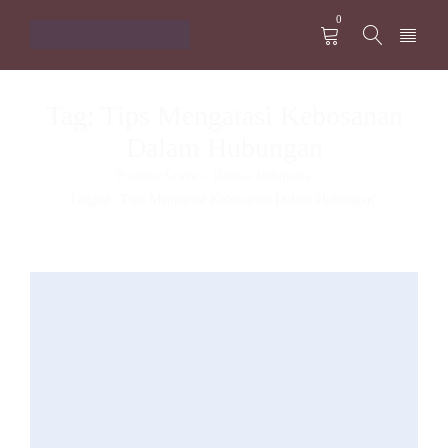
0
Tag: Tips Mengatasi Kebosanan
Dalam Hubungan
Positive Crave – Bahasa Indonesia
/
Tagged "Tips Mengatasi Kebosanan Dalam Hubungan"