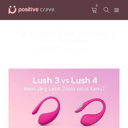
0
Tag: Lovense Lush 3 vs Lush 4
Positive Crave – Bahasa Indonesia
/
Tagged "Lovense Lush 3 vs Lush 4"