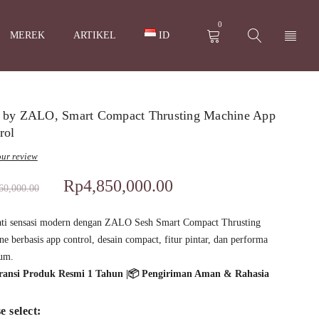
0
MEREK
ARTIKEL
ID
 by ZALO, Smart Compact Thrusting Machine App
rol
ur review
Rp
4,850,000.00
60,000.00
ti sensasi modern dengan ZALO Sesh Smart Compact Thrusting
e berbasis app control, desain compact, fitur pintar, dan performa
um.
aransi Produk Resmi 1 Tahun |📦 Pengiriman Aman & Rahasia
e select: