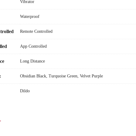
Vibrator
emote control – Kotak penyimpanan mewah
Waterproof
ak jauh melalui aplikasi
rolled
Remote Controlled
i ulang melalui USB
led
App Controlled
enyarankan penggunaan pelumas berbahan dasar silikon bersama produk si
n.
ce
Long Distance
:
Obsidian Black, Turquoise Green, Velvet Purple
Dildo
60.73 x 65.47 x 196.58 mm
silikon aman untuk tubuh, logam, ABS
eleskopik
: 30 mm