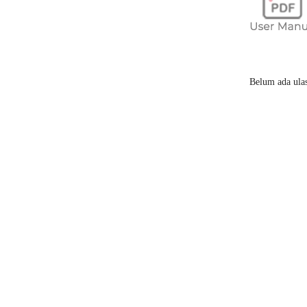
Frekuensi
Daya
taha
Waktu
pen
Tingkat
k
Belum ada ula
Tingkat
ke
Attachment In
Ukuran
: 
Material
: 
Tingkat
k
Attachment In
Ukuran
: 