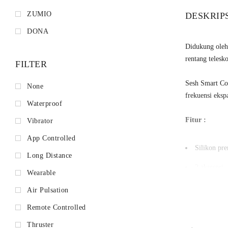
ZUMIO
DESKRIP
DONA
Didukung oleh
rentang teles
FILTER
Sesh Smart Com
None
frekuensi eksp
Waterproof
Fitur :
Vibrator
App Controlled
Silikon pr
Long Distance
2 aksesori 
Wearable
Jangkauan 
Air Pulsation
6 mode get
Remote Controlled
Thruster
6 mode do