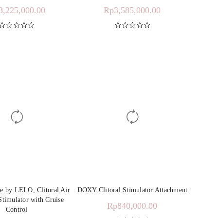
3,225,000.00
Rp
3,585,000.00
Dinilai
5.00
Dinilai
5.00
dari 5
dari 5
e by LELO, Clitoral Air
DOXY Clitoral Stimulator Attachment
Stimulator with Cruise
Rp
840,000.00
Control