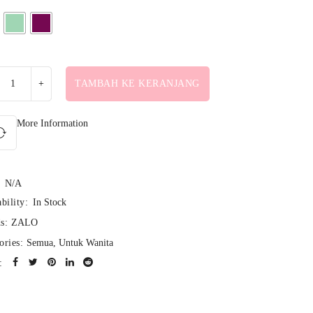
TAMBAH KE KERANJANG
More Information
N/A
bility:
In Stock
s:
ZALO
ories:
Semua
,
Untuk Wanita
: