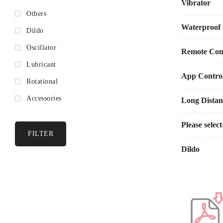
Vibrator
Others
Termasuk r
Waterproof
Dildo
Kontrol jar
Oscillator
Remote Cont
Dapat diis
Lubricant
App Control
*Kami tidak m
Rotational
material siliko
Accessories
Long Distan
Spesifikasi:
Please select
FILTER
Basis
Sesh
Dildo
Ukuran
: 
Material
: 
Rentang
t