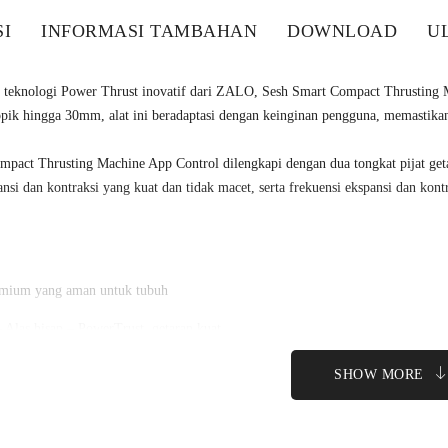
SI
INFORMASI TAMBAHAN
DOWNLOAD
UL
 teknologi Power Thrust inovatif dari ZALO, Sesh Smart Compact Thrusting 
kopik hingga 30mm, alat ini beradaptasi dengan keinginan pengguna, memastik
pact Thrusting Machine App Control dilengkapi dengan dua tongkat pijat geta
ansi dan kontraksi yang kuat dan tidak macet, serta frekuensi ekspansi dan k
emium yang aman untuk tubuh
– Alas hisap – PowerTrust, getaran kuat
teleskopik 30 mm – Fungsi pemanas
SHOW MORE
aran
rongan