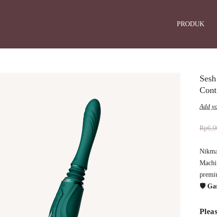
PRODUK
Sesh
Cont
Add yo
Rp
6,0
Nikma
Machin
premi
🛡️ G
Pleas