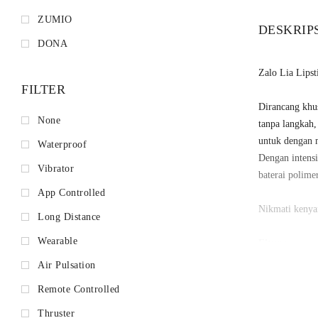
ZUMIO
DESKRIP
DONA
Zalo Lia Lips
FILTER
Dirancang khus
None
tanpa langkah,
untuk dengan m
Waterproof
Dengan intensi
Vibrator
baterai polime
App Controlled
Nikmati kenyam
Long Distance
Wearable
Fitur :
Air Pulsation
Tampilan e
Remote Controlled
Kontrol kec
Thruster