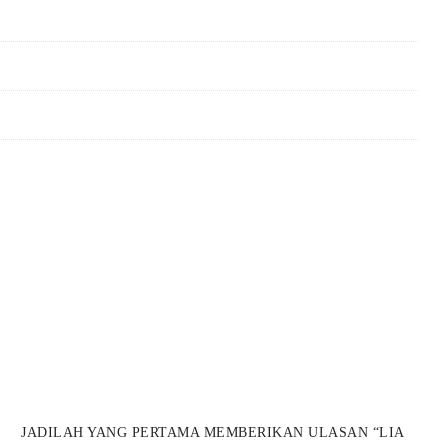
likon, karena dapat menimbulkan reaksi yang kurang baik pada
r
JADILAH YANG PERTAMA MEMBERIKAN ULASAN “LIA