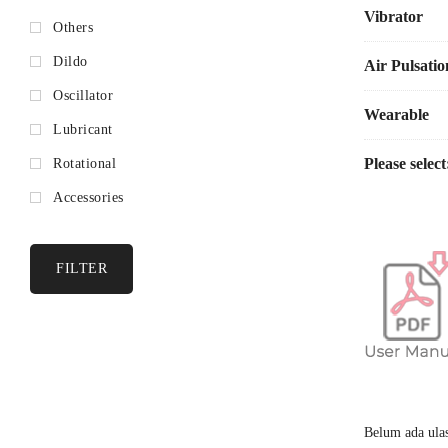
Vibrator
3 nosel his
Others
Dildo
3 mode fung
Air Pulsatio
Oscillator
Hisap multi
Wearable
Lubricant
Dapat diis
Please select
Rotational
*Kami tidak m
Accessories
material siliko
Spesifikasi:
FILTER
Material
: 
Tingkat
ke
Waktu
pen
Belum ada ula
Daya
taha