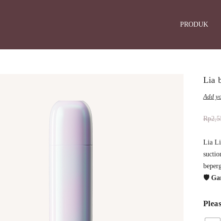
PRODUK
Lia 
Add yo
Rp
2,5
Lia Li
suctio
beperg
🛡️ G
Pleas