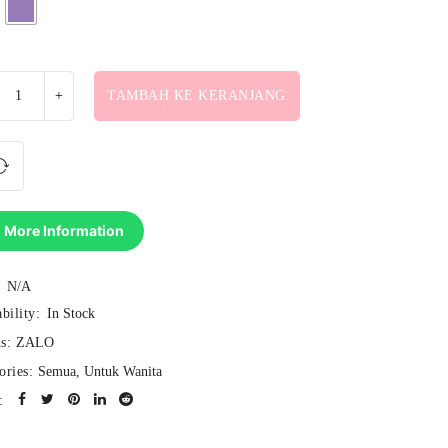
TAMBAH KE KERANJANG
More Information
N/A
bility:
In Stock
s:
ZALO
ories:
Semua
,
Untuk Wanita
: