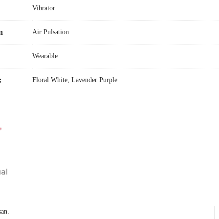
Vibrator
ap
si yang telah diatur sebelumnya
n
Air Pulsation
-frekuensi dinamis
Wearable
i ulang melalui USB
:
Floral White, Lavender Purple
enyarankan penggunaan pelumas berbahan dasar silikon bersama produk si
n.
Silikon aman untuk tubuh, ABS
bisingan
maksimal
: Tingkat ketahanan air: IPX4 – terlindung dari percikan ai
gisian
: 1-2 jam
san.
n
baterai
: Pengisian 1–2 jam untuk penggunaan hingga 3 jam