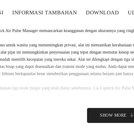
SI
INFORMASI TAMBAHAN
DOWNLOAD
UL
tick Air Pulse Massager memancarkan keanggunan dengan ukurannya yang ringk
us untuk wanita yang mementingkan privasi, alat ini memastikan kerahasiaan 
 alat pijat ini memungkinkan penyesuaian yang tepat dengan memutar kenop se
udah memilih kecepatan yang mereka sukai. Alat ini dilengkapi dengan tiga u
tas hisap yang dapat disesuaikan dan transisi mode yang mulus, Anda dapat m
r lithium berkapasitas besar memberikan penggunaan selama berjam-jam hanya 
anan tiga mode fungsi yang telah diatur sebelumnya. Lia Lipstick Air Pulse 
SHOW MORE
legan dan sederhana
epatan tak terbatas