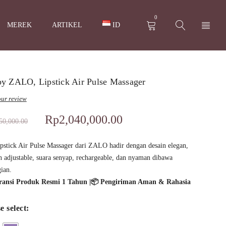
0
MEREK
ARTIKEL
ID
by ZALO, Lipstick Air Pulse Massager
ur review
Rp
2,040,000.00
50,000.00
pstick Air Pulse Massager dari ZALO hadir dengan desain elegan,
n adjustable, suara senyap, rechargeable, dan nyaman dibawa
ian.
aransi Produk Resmi 1 Tahun |📦 Pengiriman Aman & Rahasia
e select: