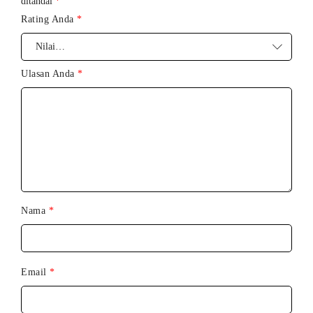
ditandai
*
Rating Anda
*
Spesifikasi:
Ulasan Anda
*
Material:
Silikon Cair, ABS, POM
Ukuran:
70 x 128 x 61 mm
Tegangan Nominal:
3,7V
Tegangan Pengisian Nominal:
5V
Kapasitas Baterai:
650 mAh
Nama
*
Jenis Baterai:
Baterai Lithium-Ion
Waktu Pengisian:
2 jam
Daya Tahan Baterai:
1 jam
Email
*
Mode: