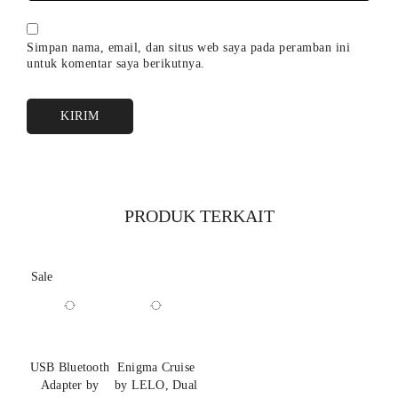
Kontrol Manual:
10 mode (Gerakan Menjilat + Getaran);
3 mode (Hisapan)
Simpan nama, email, dan situs web saya pada peramban ini
untuk komentar saya berikutnya.
Aplikasi:
10 mode (Gerakan Menjilat); 3 mode (Hisapan);
10 mode (Getaran)
Berat:
280 g
Tingkat Ketahanan Air:
IPX6 – Tahan terhadap semprotan dan
bilasan air bertekanan kuat.
PRODUK TERKAIT
Sale
USB Bluetooth
Enigma Cruise
Adapter by
by LELO, Dual