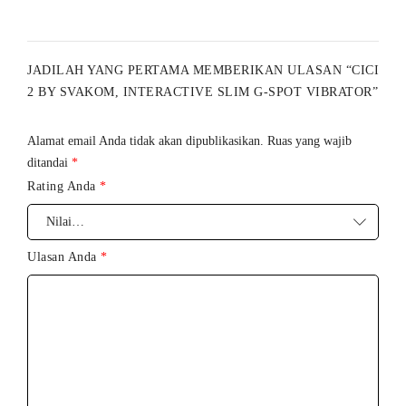
Mudah Digunakan
Nikmati berbagai mode getaran dan fitur pemanas melalui tombol
kontrol yang praktis.
JADILAH YANG PERTAMA MEMBERIKAN ULASAN “CICI
Teknologi Superior
2 BY SVAKOM, INTERACTIVE SLIM G-SPOT VIBRATOR”
Dilengkapi getaran dan pemanas independen untuk lebih banyak
pilihan sensasi.
Alamat email Anda tidak akan dipublikasikan.
Ruas yang wajib
100% Body-safe
ditandai
*
Terbuat dari liquid silicone lembut yang bebas dari bahan
Rating Anda
*
berbahaya.
Fungsi Memori Pintar
Mengingat pengaturan terakhir yang digunakan untuk kenyamanan
Ulasan Anda
*
lebih praktis.
USB Rechargeable
Dilengkapi indikator baterai dan pengisian ulang USB-C.
Waterproof
Tahan air untuk penggunaan dan pembersihan yang lebih mudah.