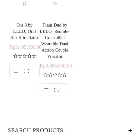
Ora 3 by
Tiani Duo by
LELO, Oral
LELO, Remote-
Sex Stimulator
Controlled
Wearable Dual
Rp
3,405,000.00
Action Couple
Vibrator
Rp
3,585,000.00
Dinilai
5.00
dari 5
Dinilai
5.00
dari 5
SEARCH PRODUCTS