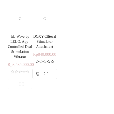
Ida Wave by
DOXY Clitoral
LELO, App-
Stimulator
Controlled Dual
Attachment
Stimulation
Rp
840,000.00
Vibrator
Rp
3,585,000.00
Dinilai
5.00
dari 5