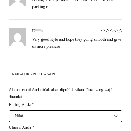
5
packing rapi
U***u
Very good style and hope they going smooth and give
Dinilai
5
dari
5
us more pleasure
TAMBAHKAN ULASAN
Alamat email Anda tidak akan dipublikasikan.
Ruas yang wajib
ditandai
*
Rating Anda
*
Ulasan Anda
*