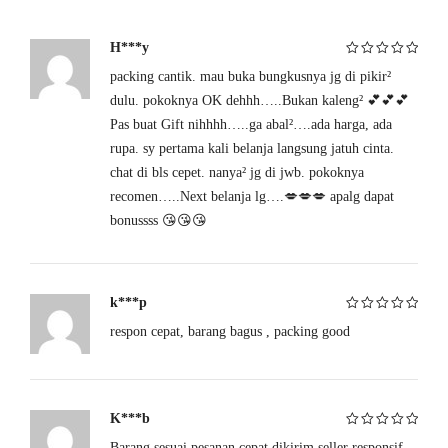
Diameter
: 37,03 mm / 1,5 in
H***y
Panjang yang Dapat Dimasukkan
: 130,0 mm / 5,1 in
packing cantik. mau buka bungkusnya jg di pikir²
Dinilai
5
dari
Baterai
: Li-Ion 500 mAh, 3.7 V
5
dulu. pokoknya OK dehhh…..Bukan kaleng² 💕💕💕
Pas buat Gift nihhhh…..ga abal²….ada harga, ada
Waktu Pengisian
: 2 jam (5,0 V)
rupa. sy pertama kali belanja langsung jatuh cinta.
Durasi Pemakaian
: Hingga 2 jam
chat di bls cepet. nanya² jg di jwb. pokoknya
recomen…..Next belanja lg….💋💋💋 apalg dapat
Waktu Siaga
: Hingga 90 hari
bonussss 😘😘😘
Frekuensi
: 100 Hz
Kebisingan Maksimal
: < 50 dB
k***p
Kontrol
: Antarmuka 5 tombol
respon cepat, barang bagus , packing good
Dinilai
5
dari
5
K***b
Barang sesuai pesanan cepat dikirim seller responsif
Dinilai
5
dari