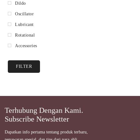
Dildo
Oscillator
Lubricant
Rotational
Accessories
FILTER
Terhubung Dengan Kami.
Subscribe Newsletter
Dapatkan info pertama tentang produk terbaru,
penawaran spesial, dan tips dari para ahli.