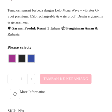
dari 5
berdasarkan
Temukan sensasi berbeda dengan Lelo Mona Wave – vibrator G-
Spot premium, USB rechargeable & waterproof. Desain ergonomis
penilaian
& getaran kuat.
pelanggan
🛡️ Garansi Produk Resmi 1 Tahun |📦 Pengiriman Aman &
Rahasia
Please select:
TAMBAH KE KERANJANG
More Information
SKU:
N/A