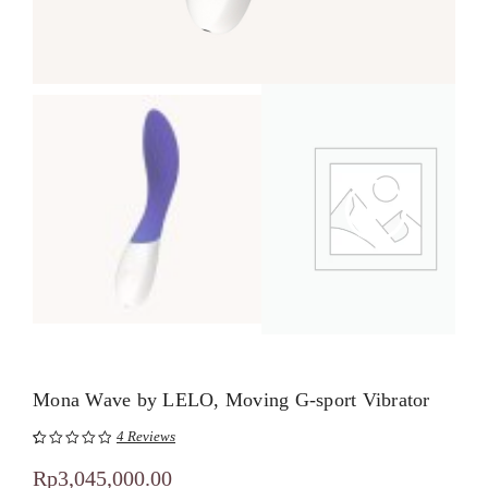
Mona Wave by LELO, Moving G-sport Vibrator
4
Reviews
Peringkat
4
5.00
Rp
3,045,000.00