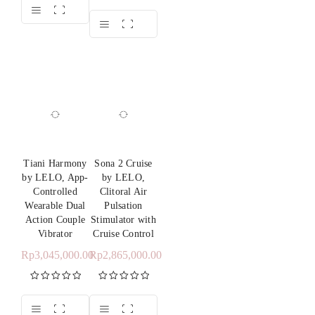
dari 5
Dinilai
5.00
dari 5
Tiani Harmony
Sona 2 Cruise
by LELO, App-
by LELO,
Controlled
Clitoral Air
Wearable Dual
Pulsation
Action Couple
Stimulator with
Vibrator
Cruise Control
Rp
3,045,000.00
Rp
2,865,000.00
Dinilai
5.00
Dinilai
5.00
dari 5
dari 5