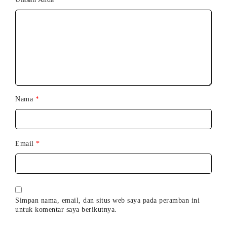
Silikon Premium Super Lembut
Terasa hangat dan halus di kulit – aman dan nyaman.
Spesifikasi:
Antarmuka: 3 tombol + 2 lampu LED
Auto-Off: Mati otomatis setelah 20 menit
Nama
*
Frekuensi: 60 Hz / 100 Hz
Baterai: Li-lon 850 mAh 3,7 V
Email
*
Waktu penggunaan: Hingga 2 jam
Waktu standby: Hingga 90 hari
Ukuran: 100 x 50 x 185 mm / 3,9 x 1,9 x 7,3 in
Simpan nama, email, dan situs web saya pada peramban ini
untuk komentar saya berikutnya.
Panjang yang dapat dimasukkan: 140 mm / 5,5 in