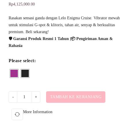
Peringkat
1
5.00
Rp
4,125,000.00
dari 5
Rasakan sensasi ganda dengan Lelo Enigma Cruise. Vibrator mewah
berdasarkan
untuk stimulasi G-spot & klitoris, tahan air, senyap & berkualitas
penilaian
premium. Beli sekarang!
pelanggan
🛡️ Garansi Produk Resmi 1 Tahun |📦 Pengiriman Aman &
Rahasia
Please select:
TAMBAH KE KERANJANG
More Information