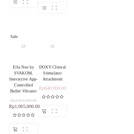
dari 5
Dinilai
5.00
dari 5
Sale
Ella Neo by
DOXY Clitoral
SVAKOM,
Stimulator
Interactive App-
Attachment
Controlled
Rp
840,000.00
Bullet Vibrator
Rp
2,455,000.00
Rp
1,965,000.00
Dinilai
5.00
dari 5
Dinilai
5.00
dari 5