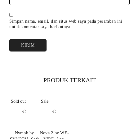
Tingkat Kebisingan
: Maks. 50 dB
Kontrol
: 4 tombol kontrol intuitif
Simpan nama, email, dan situs web saya pada peramban ini
untuk komentar saya berikutnya.
PRODUK TERKAIT
Sold out
Sale
Nymph by
Nova 2 by WE-