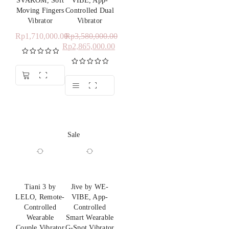
SVAKOM, Soft
VIBE, App-
Moving Fingers
Controlled Dual
Vibrator
Vibrator
Rp
1,710,000.00
Rp
3,580,000.00
Rp
2,865,000.00
Dinilai
5.00
dari 5
Dinilai
5.00
dari 5
Sale
Tiani 3 by
Jive by WE-
LELO, Remote-
VIBE, App-
Controlled
Controlled
Wearable
Smart Wearable
Couple Vibrator
G-Spot Vibrator