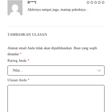
R***l
Beberapa Fitur
Akhirnya sampai juga, mantap pokoknya…
Dinilai
5
dari
5
Kontrol Jarak Dekat
Kontrol Jarak Jauh
TAMBAHKAN ULASAN
Pola Getaran Tak Terbatas
Sinkronisasi ke Musik
Alamat email Anda tidak akan dipublikasikan.
Ruas yang wajib
ditandai
*
Suara Diaktifkan
Rating Anda
*
Mengatur Tingkat Getaran
Ulasan Anda
*