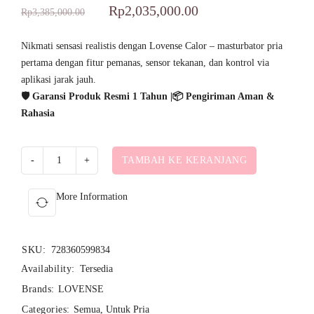
Peringkat
1
5.00
Rp
2,035,000.00
Rp
3,385,000.00
dari 5
berdasarkan
Nikmati sensasi realistis dengan Lovense Calor – masturbator pria
pertama dengan fitur pemanas, sensor tekanan, dan kontrol via
penilaian
aplikasi jarak jauh.
pelanggan
🛡️ Garansi Produk Resmi 1 Tahun |📦 Pengiriman Aman &
Rahasia
TAMBAH KE KERANJANG
More Information
SKU:
728360599834
Availability:
Tersedia
Brands:
LOVENSE
Categories:
Semua
,
Untuk Pria