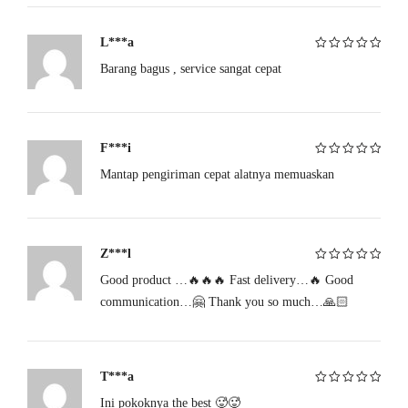
Tahan air dengan sertifikasi IPX6, Gravity mudah dibersihkan
setelah digunakan. Cukup bilas, keringkan, dan simpan dengan rapi.
L***a
Barang bagus , service sangat cepat
Dinilai
5
dari
Fitur Utama:
5
Kontrol Jarak Dekat & Jarak Jauh melalui aplikasi
F***i
Getaran responsif terhadap suara
Mantap pengiriman cepat alatnya memuaskan
Dinilai
5
dari
5
Sinkronisasi dengan musik favorit Anda
Dorongan otomatis maju-mundur
Z***l
Good product …🔥🔥🔥 Fast delivery…🔥 Good
Spesifikasi produk:
Dinilai
5
dari
5
communication…🤗 Thank you so much…🙏🏻
Durasi penggunaan: 3,5–4 jam nonstop
Material: Silikon aman untuk tubuh (body-safe)
T***a
Tahan air: IPX6
Ini pokoknya the best 🥵🥵
Dinilai
5
dari