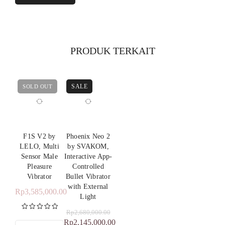
PRODUK TERKAIT
SALE
SOLD OUT
F1S V2 by
Phoenix Neo 2
LELO, Multi
by SVAKOM,
Sensor Male
Interactive App-
Pleasure
Controlled
Vibrator
Bullet Vibrator
with External
Rp
3,585,000.00
Light
Rp
2,680,000.00
Dinilai
5.00
Rp
2,145,000.00