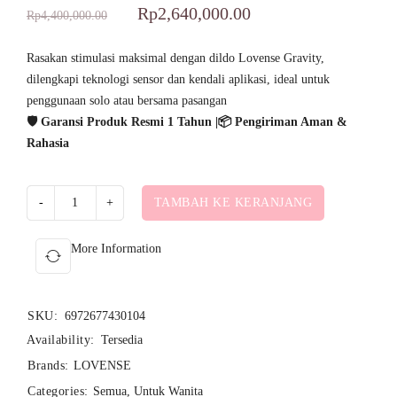
Peringkat
7
5.00
Rp
2,640,000.00
Rp
4,400,000.00
dari 5
berdasarkan
Rasakan stimulasi maksimal dengan dildo Lovense Gravity,
dilengkapi teknologi sensor dan kendali aplikasi, ideal untuk
penilaian
penggunaan solo atau bersama pasangan
pelanggan
🛡️ Garansi Produk Resmi 1 Tahun |📦 Pengiriman Aman &
Rahasia
TAMBAH KE KERANJANG
More Information
SKU:
6972677430104
Availability:
Tersedia
Brands:
LOVENSE
Categories:
Semua
,
Untuk Wanita