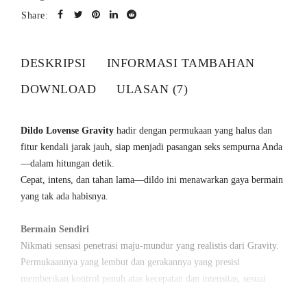
Share:
DESKRIPSI
INFORMASI TAMBAHAN
DOWNLOAD
ULASAN (7)
Dildo Lovense Gravity
hadir dengan permukaan yang halus dan
fitur kendali jarak jauh, siap menjadi pasangan seks sempurna Anda
—dalam hitungan detik.
Cepat, intens, dan tahan lama—dildo ini menawarkan gaya bermain
yang tak ada habisnya.
Bermain Sendiri
Nikmati sensasi penetrasi maju-mundur yang realistis dari Gravity.
Permukaannya yang lembut dan gerakannya yang presisi
memberikan kontrol penuh atas kecepatan dan intensitas, sesuai
keinginan Anda.