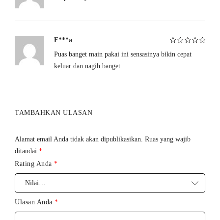
5
Pengisian daya: USB rechargeable
Konektivitas: Nirkabel (via Bluetooth)
F***a
Garansi Resmi: 1 Tahun
Puas banget main pakai ini sensasinya bikin cepat
Dinilai
5
dari
5
keluar dan nagih banget
TAMBAHKAN ULASAN
Alamat email Anda tidak akan dipublikasikan.
Ruas yang wajib
ditandai
*
Rating Anda
*
Ulasan Anda
*